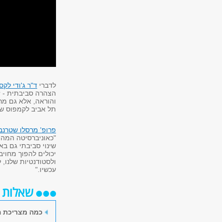
לדברי
ד"ר ג'ודי לקס
הצהרה סביבתית - ז
והוראה, אלא גם מרח
תל אביב לקמפוס ש
פרופ' מרסלו שטרנב
"כאוניברסיטה המהוו
יכולים להפוך מחוי
ולסטודנטיות שלנו, 
עכשיו."
שאלות ו
כמה מצריכת ה