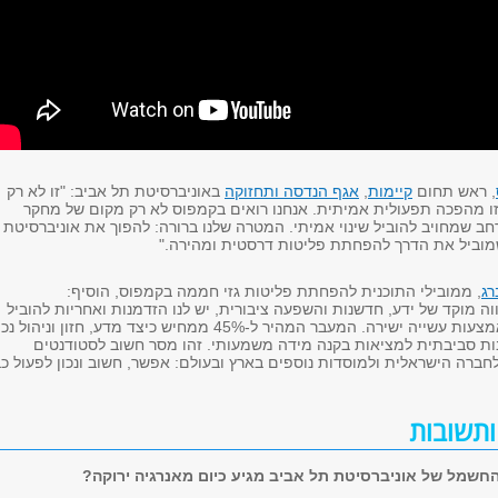
, ראש תחום
קיימות
,
אגף הנדסה ותחזוקה
באוניברסיטת תל אביב: "זו לא רק
ו מהפכה תפעולית אמיתית. אנחנו רואים בקמפוס לא רק מקום של מחקר
ב שמחויב להוביל שינוי אמיתי. המטרה שלנו ברורה: להפוך את אוניברסיטת
מוביל את הדרך להפחתת פליטות דרסטית ומהירה."
רג
, ממובילי התוכנית להפחתת פליטות גזי חממה בקמפוס, הוסיף:
ה מוקד של ידע, חדשנות והשפעה ציבורית, יש לנו הזדמנות ואחריות להוביל
שינוי סביבתי גם באמצעות עשייה ישירה. המעבר המהיר ל-45% ממחיש כיצד מדע, חזון וניהול נ
בות סביבתית למציאות בקנה מידה משמעותי. זהו מסר חשוב לסטודנטים
לחברה הישראלית ולמוסדות נוספים בארץ ובעולם: אפשר, חשוב ונכון לפעול כ
תשובות
חשמל של אוניברסיטת תל אביב מגיע כיום מאנרגיה ירוקה?