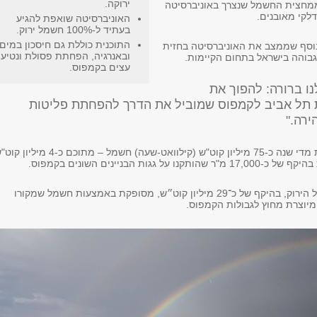
ירוקה.
חצית החשמל שנצרך באוניברסיטה
דלקי מאובנים.
האוניברסיטה שואפת להגיע
בעתיד ל-100% חשמל ירוק.
התוכנית כוללת גם חיסכון במים
וסף שממצב את האוניברסיטה בחזית
ובאנרגיה, הפחתת פסולת ונטיע
בוהה בישראל בתחום הקיימות.
עצים בקמפוס.
ו ברורה: להפוך את
 תל אביב לקמפוס שמוביל את הדרך להפחתת פליטות
ירה."
האוניברסיטה צורכת מדי שנה כ-75 מיליון קוט"ש (קילוואט-שעה) חשמל – מתוכם כ-4 מיל
 על גגות הבניינים השונים בקמפוס.
יתרת צריכת החשמל הירוק, בהיקף של כ־29 מיליון קוט״ש, מסופקת באמצעות חשמל שמקורו
מיוצרת מחוץ לגבולות הקמפוס.