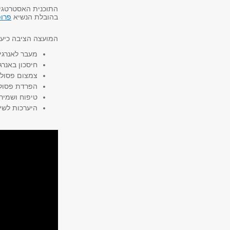
התוכנית האסטרטגית
בהובלת הנשיא
פרופ
המועצה הציבה כיעד
מעבר לאנרגי
חיסכון באנרג
צמצום פסול
הפרדת פסול
טיפוח ושמיר
היערכות לשי