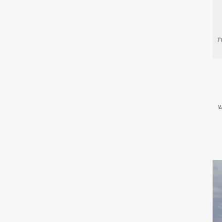
ת
יון קוט"ש