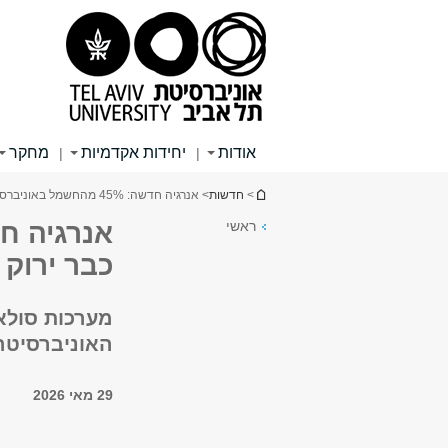
תוכן
תפריט
תפריט
עליון
ראשי
ראשי
אודות
יחידות אקדמיות
מחקר
|
|
הינך נמצא כאן
>
חדשות
> אנרגיה חדשה: 45% מהחשמל באוניברסיטה כבר ירוק
ראשי
כבר ירוק
מערכות סולא
האוניברסיטה ליעד של
29 מאי 2026