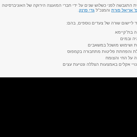
 התגבשה לפני כשלוש שנים על ידי חברי המועצה הירוקה של האוניברסיטה
' אריאל פורת
והמנכ"ל
גדי פרנק
.
 ליישום שורה של צעדים נוספים, בהם:
ה בת־קיימא
יה ובמים
ת ושימוש מושכל במשאבים
ת והפחתת פליטות מתחבורה בקמפוס
ה על החי והצומח
נויי אקלים באמצעות הצללה ונטיעת עצים