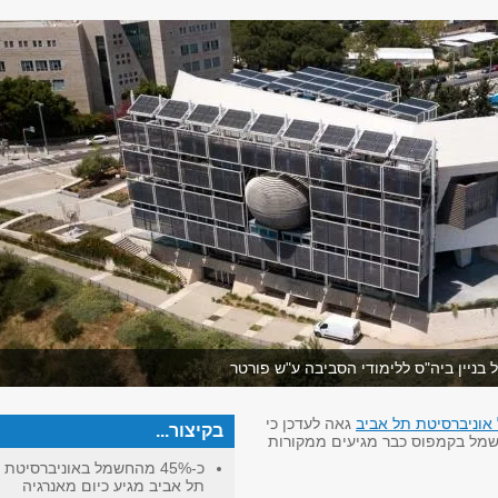
 בניין ביה"ס ללימודי הסביבה ע"ש פורטר
אוניברסיטת תל אביב
גאה לעדכן כי
בקיצור...
 החשמל בקמפוס כבר מגיעים ממקורות
כ-45% מהחשמל באוניברסיטת
תל אביב מגיע כיום מאנרגיה