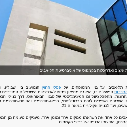
ת עיצוב ואדריכלות בקמפוס של אוניברסיטת תל-אביב
 תל-אביב, על גניו המטופחים, על
פסלי החוץ
הנטועים בין שביליו, וע
התרבות
הפועלים בו, הוא גם מוזיאון פתוח לאדריכלות הישראלית המודרנית 
ונות: מהפונקציונליזם המינימליסטי של סגנון הבאוהאוס, דרך בנייני הבט
ת השבעים השייכים לזרם
הברוטליסטי,
הניאו-מודרניזם והפוסט-מודרניזם 
ים, ועד לבנייה אקולוגית במאה ה-21.
בים כל אחד את השראתו ממקום אחר ומזמן אחר, מעניקים טעימה מן המגוו
כנון, העיצוב והבנייה של בנייני הקמפוס.