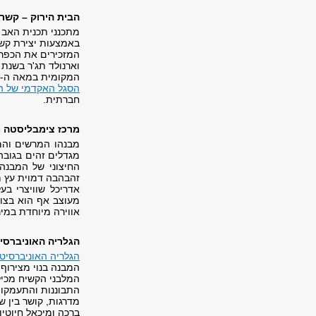
הבית הירוק – קשר
מתכנני תכנית האב 
באמצעות יצירת קשר
המזכירים את הכפר ה
המקומית במאה ה-19, בשילוב עם תכנון עכשווי. הבית הירוק בולט ביופיו ובייחודו ופועל כ
הסגל האקדמי של הא
חברתית.
מרכז צימבליסטה 
מבנהו המרשים וה
מגדלים זהים בגובה
החיצוני של המבנה 
אדריכל שוויצרי ב
מעוצב אף הוא בצור
אווירה מיוחדת במינ
הגלריה האוניברסי
הגלריה האוניברסיטא
המבנה בנוי מצירוף 
המלבני הקשיח מכיל 
התבוננות והתעמקות
מדרגות, קושר בין ש