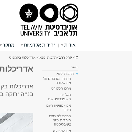
תוכן
תפריט
תפריט
עליון
ראשי
ראשי
אודות
יחידות אקדמיות
מחקר
|
|
הינך נמצא כאן
>
קהל רחב
>
תרבות ופנאי
> אדריכלות בקמפוס
אדריכלות
ראשי
תרבות ופנאי
הזירה - מדברים על
מה שקורה
אדריכלות בקמפ
מרכז הספורט
בנייה ירוקה במ
הגלריה
האוניברסיטאית
אנו - מוזיאון העם
היהודי
המרכז למורשת
היהדות ע"ש
צימבליסטה
מנוי למוזיקה