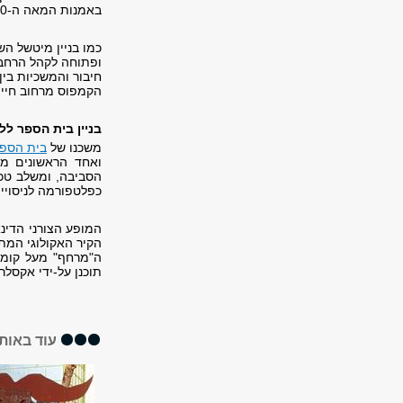
באמנות המאה ה-20, ובפרט של הזרם המודרני.
כמו בניין מיטשל הש
ופתוחה לקהל הרחב.
חיבור והמשכיות בין
הקמפוס מרחוב חיים 
בניין בית הספר לל
משכנו של
בית הספר
ואחד הראשונים מס
הסביבה, ומשלב טכנו
כפלטפורמה לניסויי
המופע הצורני הדינא
הקיר האקולוגי המת
ה"מרחף" מעל קומת 
תוכנן על-ידי אקסלר
עוד באותו