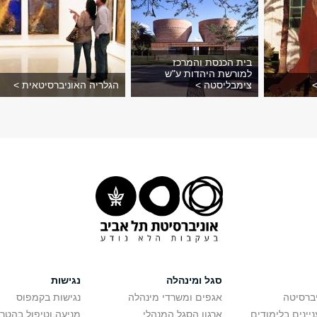
בית הכנסת והמרכז
למורשת היהדות ע"ש
צימבליסטה >
הגלריה האוניברסיטאית >
סגל ומינהלה
נגישות
יברסיטה
אגפים ומשרדי מינהלה
נגישות בקמפוס
יינים בלימודים
ארגון הסגל המנהלי
מניעה וטיפול בהטר