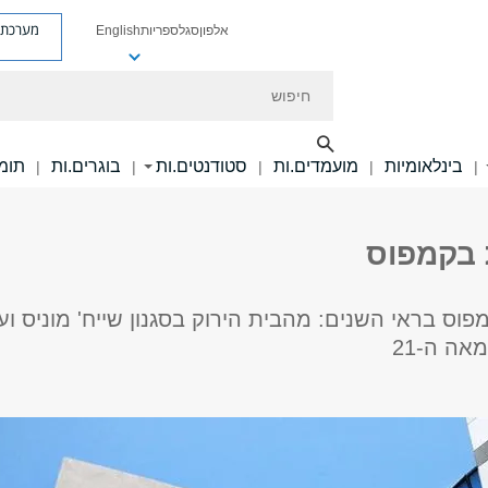
מערכת פ
אלפון
סגל
ספריות
English
חיפוש
בינלאומיות
מועמדים.ות
סטודנטים.ות
בוגרים.ות
תומכ
|
|
|
|
|
 בקמפוס
וס בראי השנים: מהבית הירוק בסגנון שייח' מוניס וע
אה ה-21