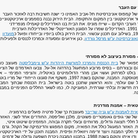
 עם העבר
של קמפוס אוניברסיטת תל-אביב האמינו כי ישנה חשיבות רבה לאזכור העבר
 ארכיטקטוני בין המקום והתקופה. הבית הירוק נבנה בסממנים ארכיטקטוניים
ערבי הקדום – שייח מוניס. את הבית בנו האדריכלים קאמילו מנפרידני
וארנולד תג'ר בשנת 1991. האדריכלים שמרו על הסגנון האוריינטלי של האדריכלות הערבית
מועדון
וניברסיטה ע"ש מרסל גורדון
, כגן אירועים ומסעדה וכמרכז לכנסים ולפעילות
- מסורת בעיצוב לא מסורתי
מפואר של
בית הכנסת והמרכז למורשת היהדות ע"ש צימבליסטה
מעוצב כשנ
ם ובצורתם – בסיס מרובע המתעגל בהדרגה אל-על. צבעו האדמדם של הציפו
בולט למרחוק ועשוי אבן מהרי הדולומיטים באיטליה, והציפוי הפנימי – א
זהבהבה דמוית עץ מטוסקנה. המבנה, שהוקם בשנת 1997, משקף את סגנונו הייחודי של מריו ב
על שם עולמי, והוא הראשון שתכנן בוטה בישראל. בית הכנסת שבתוך המבנ
ה חדשנית ובלתי שגרתית, המעניקה לו, כמו לשאר החללים הפנימיים במבנ
ה.
טאית – אמנות מודרנית
ית לאמנות ע"ש גניה שרייבר
מעוצבת כך שכל פרטיה פועלים בהרמוניה.
של שני גופים גאומטריים פשוטים, מלבן ואליפסה, החודרים אחד לשני. האזור
חללי תצוגה גדולים, מרווחים ובעלי תקרה גבוהה, המזמינים שיטוט איטי,
. האזור המעוגל כולל את הפואיה, מקום המפגש והדינמיקה של הקהל. גרם
ני חלקי המבנה ויוצר זרימה ויזואלית ופיסית. המבנה תוכנן על ידי הארכיטקטי
ברכה ומיכאל חיוטין ודן איתן והוקם בשנת 1988. בתכנון המבנה ניכרת השפעה גדולה של זרמים