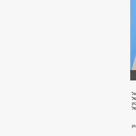
ל
של
ון
של
ן