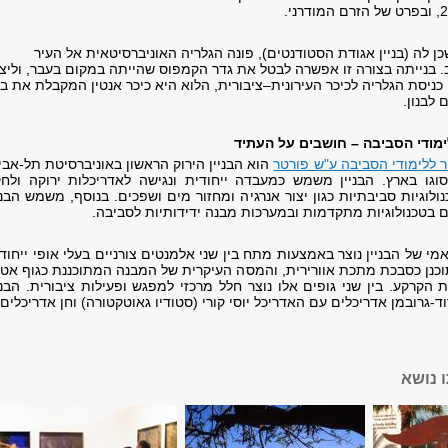
כן לה (בניין אגודת הסטודנטים), פונה הגלריה האוניברסיטאית אל העיר
 בנייתה בצורה זו אפשרה לבטל את גדר הקמפוס שהייתה במקום בעבר, וליצו
 כניסת הגלריה לכיכר העירונית–ציבורית, הלוא היא כיכר אנטין המקבלת את ב
לבנון.
ימודי הסביבה – חושבים על העתיד
 ללימודי הסביבה ע"ש פורטר
הוא הבניין הירוק הראשון באוניברסיטת תל-אבי
וגו בארץ. הבניין משמש כמעבדה ייחודית ונגישה לאדריכלות ירוקה ולחק
לוגיות סביבתיות כגון יצור אנרגיה ומחזור מים ושפכים. בנוסף, משמש הבני
ם בטכנולוגיות מתקדמות ובמערכות מבנה ידידותיות לסביבה.
מי של הבניין נוצר באמצעות מתח בין שני אלמנטים צורניים בעלי אופי ייחודי
וכנן כסבכת מתכת אוורירית, והמסה העיקרית של המבנה המתוכננת כגוף אט
הקרקע. בין שני גופים אלו נוצר חלל מרכזי למפגש ופעילות ציבורית. הבני
וד-גרובמן אדריכלים עם האדריכל יוסי קורי (סטודיו גאוטקטורה) וחן אדריכלים.
 נושא